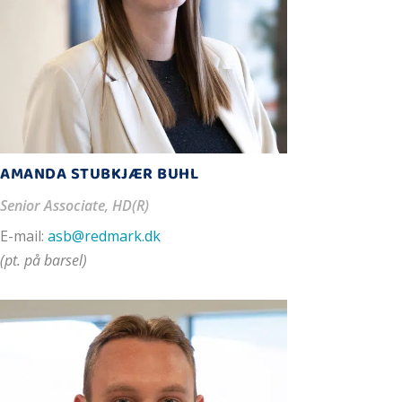
AMANDA STUBKJÆR BUHL
Senior Associate, HD(R)
E-mail:
asb@redmark.dk
(pt. på barsel)