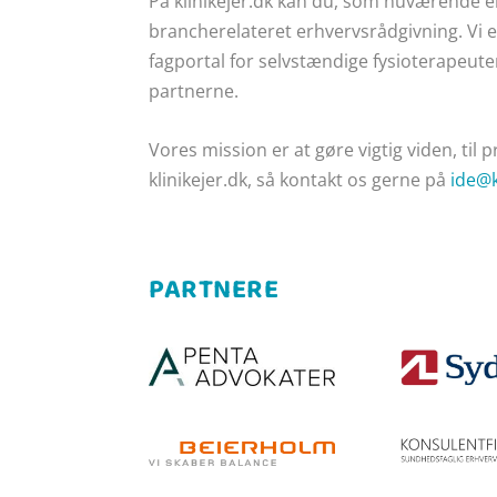
På klinikejer.dk kan du, som nuværende e
brancherelateret erhvervsrådgivning. Vi 
fagportal for selvstændige fysioterapeu
partnerne.
Vores mission er at gøre
vigtig viden, til 
klinikejer.dk, så kontakt os gerne på
ide@k
PARTNERE