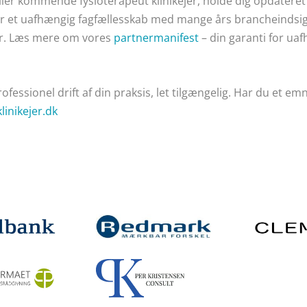
ller kommende fysioterapeut klinikejer, holde dig opdatere
er et uafhængig fagfællesskab med mange års brancheindsig
ter. Læs mere om vores
partnermanifest
– din garanti for ua
professionel drift af din praksis, let tilgængelig.
Har du et emn
linikejer.dk