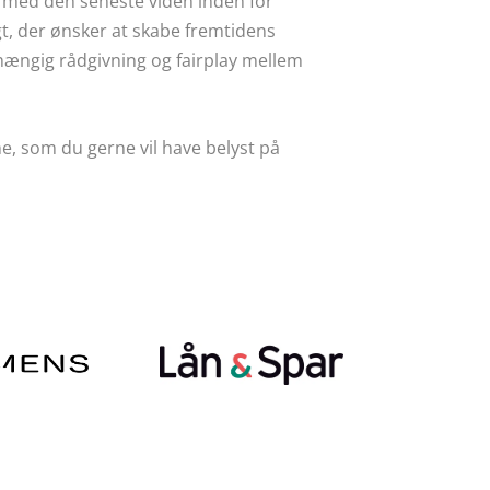
t med den seneste viden inden for
t, der ønsker at skabe fremtidens
fhængig rådgivning og fairplay mellem
e, som du gerne vil have belyst på