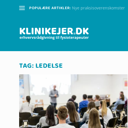
POPULÆRE ARTIKLER:
Nye praksisoverenskomster
TAG:
LEDELSE