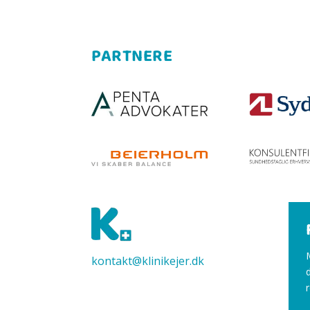
PARTNERE
kontakt@klinikejer.dk
r