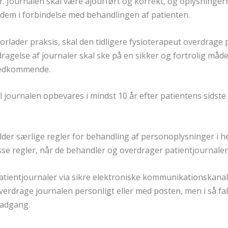
. Journalen skal være ajourført og korrekt, og oplysninger
 dem i forbindelse med behandlingen af patienten.
forlader praksis, skal den tidligere fysioterapeut overdrage 
rdragelse af journaler skal ske på en sikker og fortrolig måde
vedkommende.
 journalen opbevares i mindst 10 år efter patientens sidste
lder særlige regler for behandling af personoplysninger i 
sse regler, når de behandler og overdrager patientjournaler
atientjournaler via sikre elektroniske kommunikationskanale
verdrage journalen personligt eller med posten, men i så fald
 adgang.