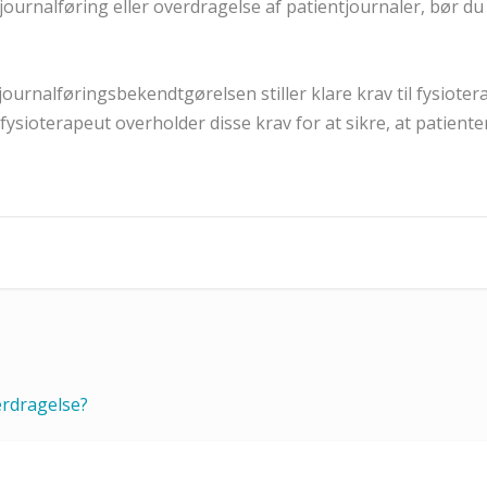
ng journalføring eller overdragelse af patientjournaler, bør 
urnalføringsbekendtgørelsen stiller klare krav til fysioter
m fysioterapeut overholder disse krav for at sikre, at patien
erdragelse?