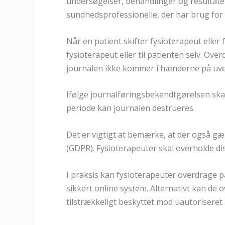
undersøgelser, behandlinger og resultater
sundhedsprofessionelle, der har brug for
Når en patient skifter fysioterapeut eller 
fysioterapeut eller til patienten selv. Ove
journalen ikke kommer i hænderne på u
Ifølge journalføringsbekendtgørelsen skal
periode kan journalen destrueres.
Det er vigtigt at bemærke, at der også gæ
(GDPR). Fysioterapeuter skal overholde di
I praksis kan fysioterapeuter overdrage p
sikkert online system. Alternativt kan de o
tilstrækkeligt beskyttet mod uautoriseret