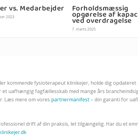
jer vs. Medarbejder
Forholdsmæssig
opgørelse af kapac
ber 2023
ved overdragelse
7. marts 2025
ler kommende fysioterapeut klinikejer, holde dig opdateret
er et uafhængig fagfællesskab med mange års brancheindsig
ter. Læs mere om vores
partnermanifest
– din garanti for ua
professionel drift af din praksis, let tilgængelig.
Har du et emn
linikejer.dk