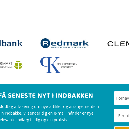
FÅ SENESTE NYT I INDBAKKEN
Modtag advisering om nye artikler og arrangementer i
din indbakke. Vi sender dig en e-mail, når der er nye
elevante indlæg til dig og din praksis.