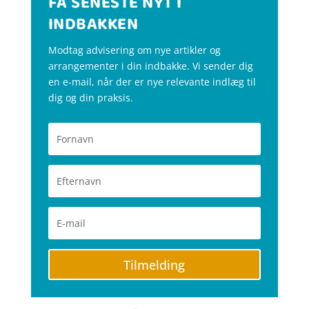
FÅ SENESTE NYT I
INDBAKKEN
Modtag advisering om nye artikler og
arrangementer i din indbakke. Vi sender dig
en e-mail, når der er nye relevante indlæg til
dig og din praksis.
Tilmelding