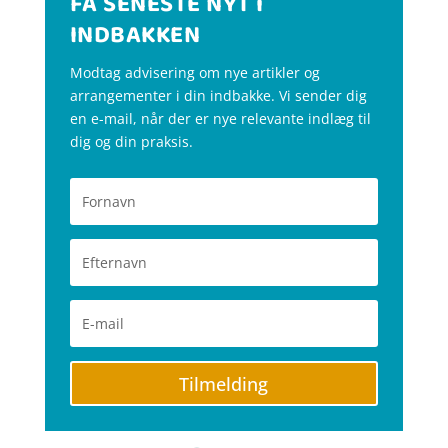
FÅ SENESTE NYT I
INDBAKKEN
Modtag advisering om nye artikler og
arrangementer i din indbakke. Vi sender dig
en e-mail, når der er nye relevante indlæg til
dig og din praksis.
Tilmelding