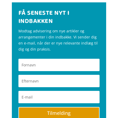
FÅ SENESTE NYT I
INDBAKKEN
Modtag advisering om nye artikler og
arrangementer i din indbakke. Vi sender dig
en e-mail, når der er nye relevante indlæg til
dig og din praksis.
Tilmelding