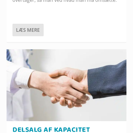
overtager, så man ved hvad man må omsætte.
LÆS MERE
DELSALG AF KAPACITET